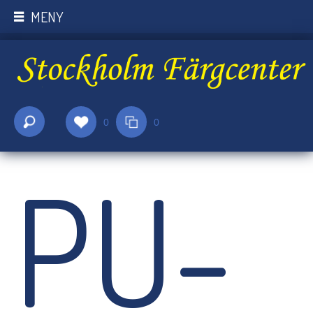
MENY
0
0
PU-