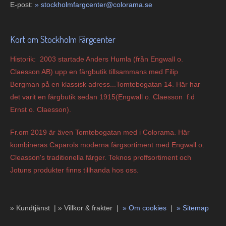
E-post:
»
s
tockholmfargcenter@colorama.se
Kort om Stockholm Färgcenter
Historik: 2003 startade Anders Humla (från Engwall o.
Claesson AB) upp en färgbutik tillsammans med Filip
Bergman på en klassisk adress...Tomtebogatan 14. Här har
det varit en färgbutik sedan 1915(Engwall o. Claesson f.d
Ernst o. Claesson).
Fr.om 2019 är även Tomtebogatan med i Colorama. Här
kombineras Caparols moderna färgsortiment med Engwall o.
Cleasson's traditionella färger. Teknos proffsortiment och
Jotuns produkter finns tillhanda hos oss.
» Kundtjänst |
»
Villkor & frakter |
»
Om cookies
|
»
Sitemap