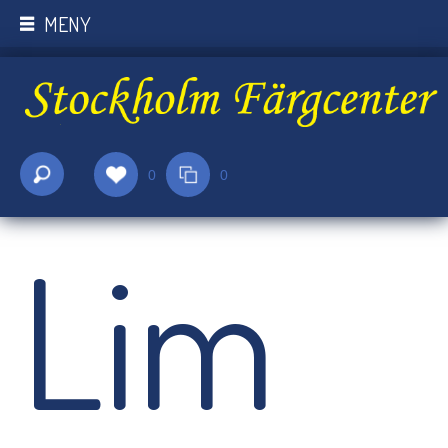
MENY
0
0
Lim