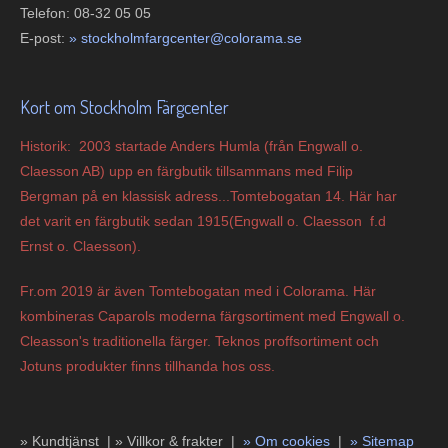
Telefon: 08-32 05 05
E-post:
»
s
tockholmfargcenter@colorama.se
Kort om Stockholm Färgcenter
Historik: 2003 startade Anders Humla (från Engwall o.
Claesson AB) upp en färgbutik tillsammans med Filip
Bergman på en klassisk adress...Tomtebogatan 14. Här har
det varit en färgbutik sedan 1915(Engwall o. Claesson f.d
Ernst o. Claesson).
Fr.om 2019 är även Tomtebogatan med i Colorama. Här
kombineras Caparols moderna färgsortiment med Engwall o.
Cleasson's traditionella färger. Teknos proffsortiment och
Jotuns produkter finns tillhanda hos oss.
» Kundtjänst |
»
Villkor & frakter |
»
Om cookies
|
»
Sitemap