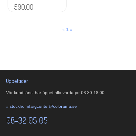
590,00
«
1
»
Öppettider
Vår kundtjänst har öppet alla vardagar 06:30-18:00
»
stockholmfargcenter@colorama.se
08-32 05 05