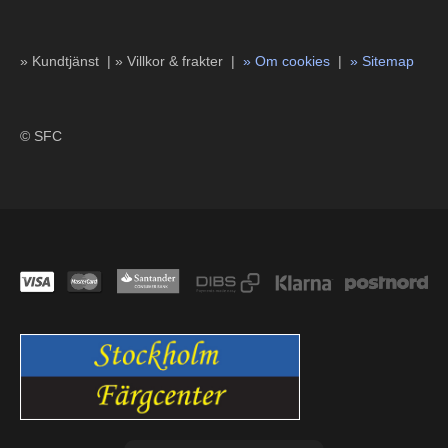
» Kundtjänst |
»
Villkor & frakter |
»
Om cookies
|
»
Sitemap
© SFC