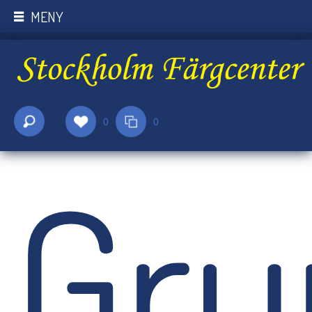
MENY
0
0
Gru