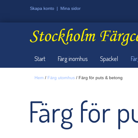
Skapa konto
|
Mina sidor
Start
Färg inomhus
Spackel
Fä
Hem
/
Färg utomhus
/ Färg för puts & betong
Färg för 