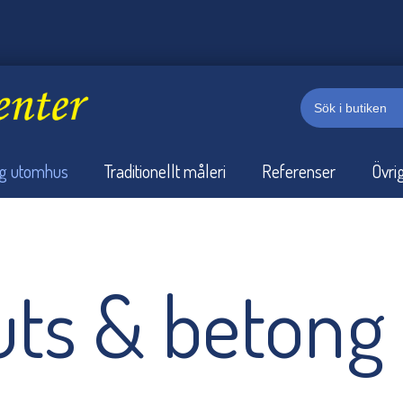
rg utomhus
Traditionellt måleri
Referenser
Övri
puts & betong