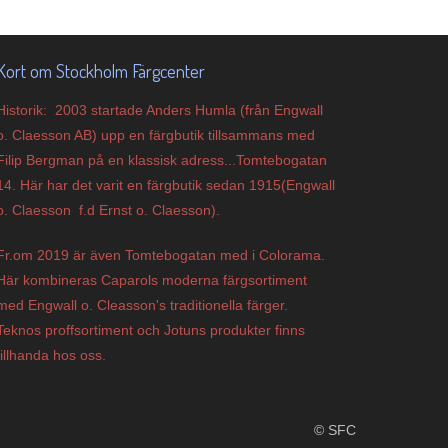
Kort om Stockholm Färgcenter
Historik: 2003 startade Anders Humla (från Engwall
o. Claesson AB) upp en färgbutik tillsammans med
Filip Bergman på en klassisk adress...Tomtebogatan
14. Här har det varit en färgbutik sedan 1915(Engwall
o. Claesson f.d Ernst o. Claesson).
Fr.om 2019 är även Tomtebogatan med i Colorama.
Här kombineras Caparols moderna färgsortiment
med Engwall o. Cleasson's traditionella färger.
Teknos proffsortiment och Jotuns produkter finns
tillhanda hos oss.
© SFC