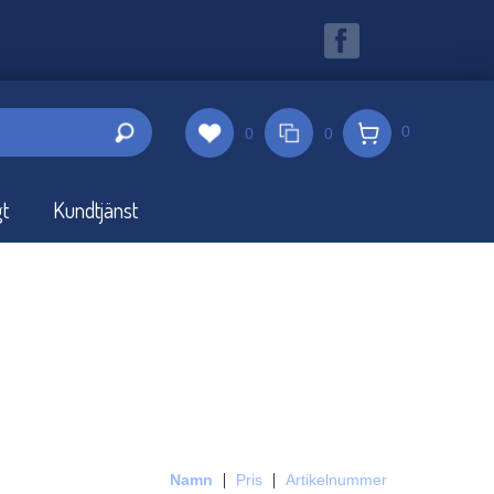
0
0
0
gt
Kundtjänst
Namn
Pris
Artikelnummer